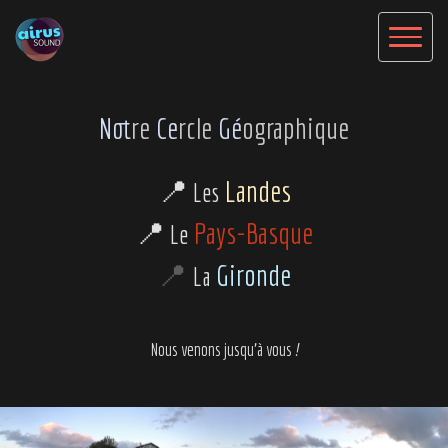
No
tre
Ce
rcle
Gé
ographique
📍
Landes
Les
📍
Pays-Basque
Le
📍
Gironde
La
Nous venons jusqu'à vous
!