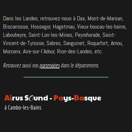
Da
ns les Landes, retrouvez-nous à Dax, Mont-de-Marsan,
Biscarrosse, Hossegor, Hagetmau, Vieux-boucau-les-bains,
Labouheyre, Saint-Lon-les-Mines, Peyrehorade, Saint-
Vincent-de-Tyrosse, Sabres, Sanguinet, Roquefort, Amou,
Morcenx, Aire-sur-l'Adour, Rion-des-Landes, etc.
Retrouvez aussi nos
partenaires
dans le département.
A
i
rus S
und -
Pa
ys-
Ba
sque
O
à Cambo-les-Bains