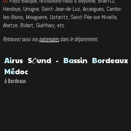
Au
Pays-Basque, retrouvons-nous à Bayonne, Biarritz,
Hendaye, Urrugne, Saint-Jean-de-Luz, Arcangues, Cambo-
les-Bains, Mouguerre, Ustaritz, Saint-Pée-sur-Nivelle,
Ahetze, Bidart, Guéthary, etc.
Retrouvez aussi nos
partenaires
dans le département.
A
i
rus S
und -
Ba
ssin
Bo
rdeaux
O
Mé
doc
à Bordeaux