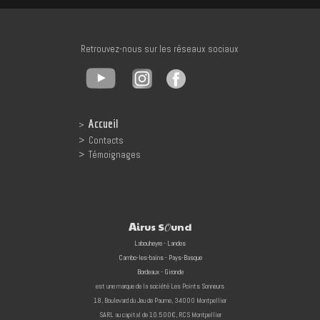
Retrouvez-nous sur les réseaux sociaux
Accueil
>
>
Contacts
>
Témoignages
A
irus S
und
O
Labouheyre - Landes
Cambo-les-bains - Pays-Basque
Bordeaux - Gironde
est une marque de la société
Les Points Sonneurs
18, Boulevard du Jeu de Paume, 34000 Montpellier
SA
RL au capital de 10.500€,
RCS Montpellier