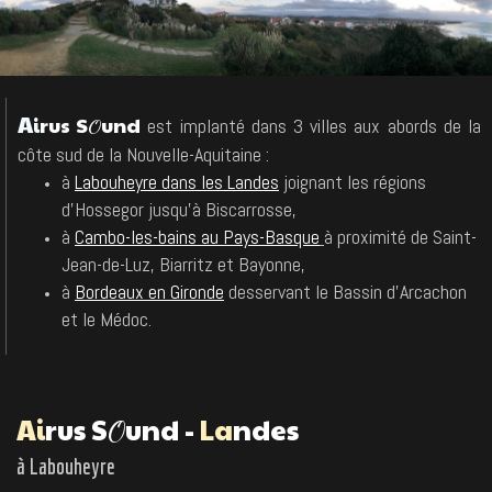
A
i
rus S
und
est implanté dans 3 villes aux abords de la
O
côte sud de la Nouvelle-Aquitaine :
à
Labouheyre dans les Landes
joigna
nt
les régions
d'Hossegor jusqu'à Biscarrosse,
à
Cambo-les-bains au Pays-Basque
à prox
imi
té de Saint-
Jean-de-Luz, Biarritz et Bayonne
,
à
Bordeaux en Gironde
desservant le Bass
in d
'Arcachon
et le Médoc.
A
i
rus S
und -
La
ndes
O
à Labouheyre